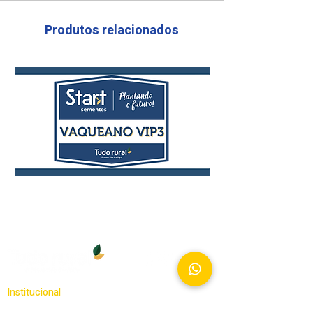
Produtos relacionados
Vaqueano
Laço
VIP3
VIP3
Hiperprecoce
Institucional
LGPD