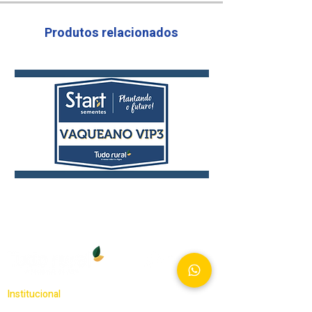
Produtos relacionados
Vaqueano
Laço
VIP3
VIP3
Hiperprecoce
Institucional