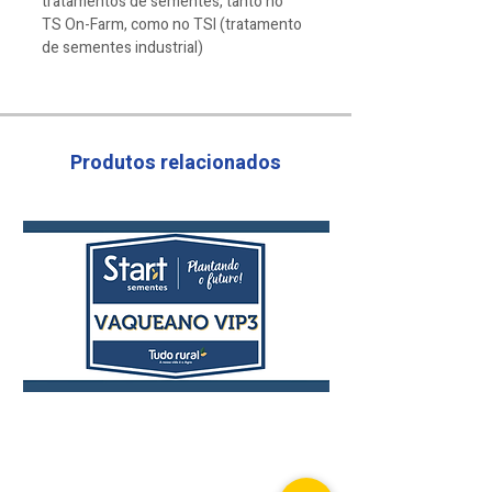
tratamentos de sementes, tanto no
TS On-Farm, como no TSI (tratamento
de sementes industrial)
Produtos relacionados
Vaqueano
Laço
VIP3
VIP3
Hiperprecoce