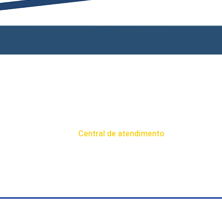
Central de atendimento
o 100,
(54) 99681-9242​
comercial@tudorural.com.br