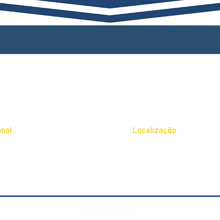
onal
Localização
Rodovia BR 153, Km 49, Númer
Erechim - Rio Grande do Sul
do Rural