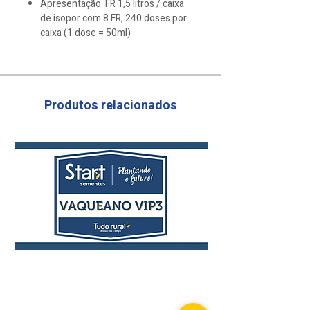
Apresentação: FR 1,5 litros / caixa
de isopor com 8 FR, 240 doses por
caixa (1 dose = 50ml)
Produtos relacionados
Vaqueano
Laço
VIP3
VIP3
Hiperprecoce