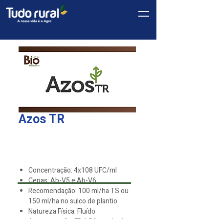
Azos TR
Linha
*
Bio
Concentração: 4x108 UFC/ml
Cepas: Ab-V5 e Ab-V6
Recomendação: 100 ml/ha TS ou
150 ml/ha no sulco de plantio
Natureza Física: Fluído