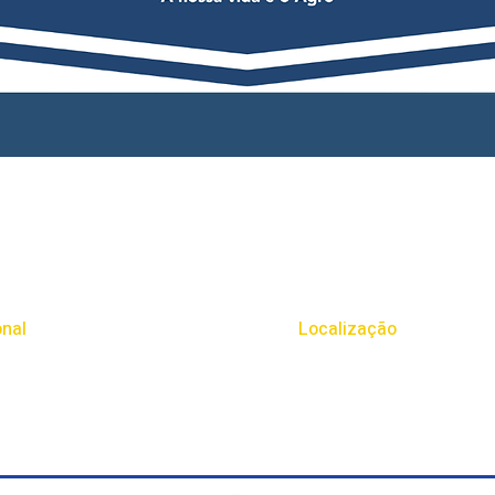
onal
Localização
Rodovia BR 153, Km 49, Númer
Erechim - Rio Grande do Sul
do Rural