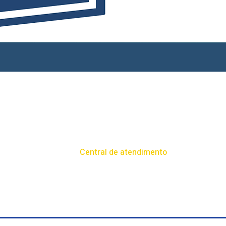
Central de atendimento
o 100,
(54) 99681-9242​
comercial@tudorural.com.br